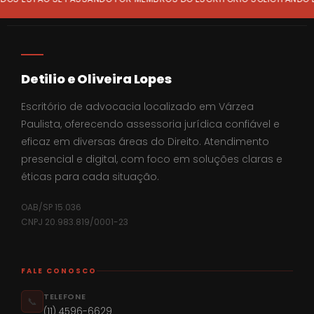
Detilio e Oliveira Lopes
Escritório de advocacia localizado em Várzea
Paulista, oferecendo assessoria jurídica confiável e
eficaz em diversas áreas do Direito. Atendimento
presencial e digital, com foco em soluções claras e
éticas para cada situação.
OAB/SP 15.036
CNPJ 20.983.819/0001-23
FALE CONOSCO
TELEFONE
📞
(11) 4596-6629