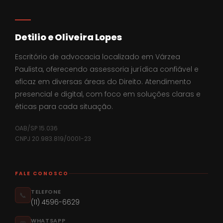
Detilio e Oliveira Lopes
Escritório de advocacia localizado em Várzea
Paulista, oferecendo assessoria jurídica confiável e
eficaz em diversas áreas do Direito. Atendimento
presencial e digital, com foco em soluções claras e
éticas para cada situação.
OAB/SP 15.036
CNPJ 20.983.819/0001-23
FALE CONOSCO
TELEFONE
📞
(11) 4596-6629
WHATSAPP