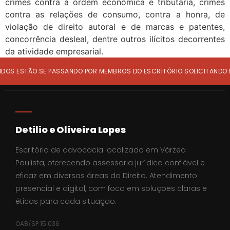
crimes contra a ordem econômica e tributária, crimes
contra as relações de consumo, contra a honra, de
violação de direito autoral e de marcas e patentes,
concorrência desleal, dentre outros ilícitos decorrentes
da atividade empresarial.
S ESTÃO SE PASSANDO POR MEMBROS DO ESCRITÓRIO SOLICITANDO DE
Detilio e Oliveira Lopes
Escritório de advocacia localizado em Várzea
Paulista, oferecendo assessoria jurídica confiável e
eficaz em diversas áreas do Direito. Atendimento
presencial e digital, com foco em soluções claras e
éticas para cada situação.
OAB/SP 15.036