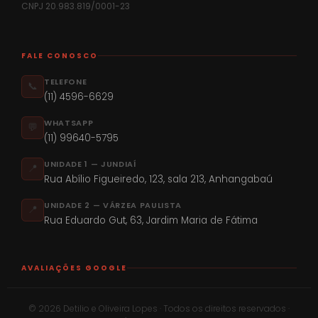
CNPJ 20.983.819/0001-23
FALE CONOSCO
TELEFONE
📞
(11) 4596-6629
WHATSAPP
💬
(11) 99640-5795
UNIDADE 1 — JUNDIAÍ
📍
Rua Abílio Figueiredo, 123, sala 213, Anhangabaú
UNIDADE 2 — VÁRZEA PAULISTA
📍
Rua Eduardo Gut, 63, Jardim Maria de Fátima
AVALIAÇÕES GOOGLE
© 2026 Detilio e Oliveira Lopes · Todos os direitos reservados ·