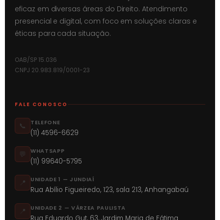
eficaz em diversas áreas do Direito. Atendimento
presencial e digital, com foco em soluções claras e
éticas para cada situação.
OAB/SP 15.036
CNPJ 20.983.819/0001-23
FALE CONOSCO
TELEFONE
📞
(11) 4596-6629
WHATSAPP
💬
(11) 99640-5795
UNIDADE 1 — JUNDIAÍ
📍
Rua Abílio Figueiredo, 123, sala 213, Anhangabaú
UNIDADE 2 — VÁRZEA PAULISTA
📍
Rua Eduardo Gut, 63, Jardim Maria de Fátima